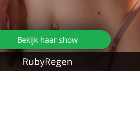
Bekijk haar show
RubyRegen