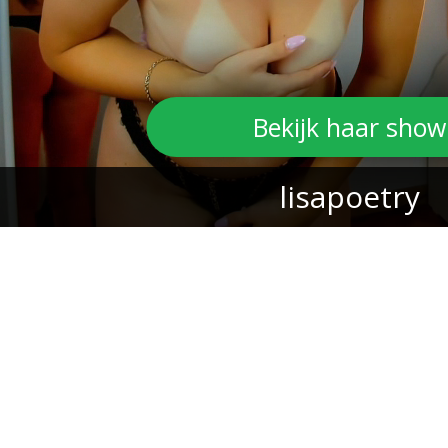
Bekijk haar show
lisapoetry