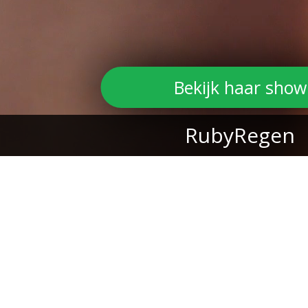
Bekijk haar show
RubyRegen